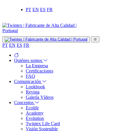
PT
EN
ES
FR
PT
EN
ES
FR
Quiénes somos
La Empresa
Certificaciones
FAQ
Comunicación
Lookbook
Revista
Galería Vídeos
Conceptos
Ecolife
Academy
Evolution
Twintex Life Card
Visión Sostenible