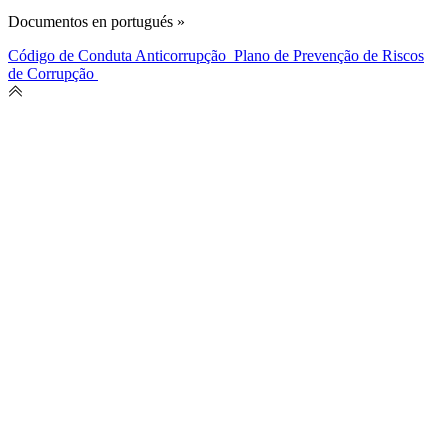
Documentos en portugués »
Código de Conduta Anticorrupção
Plano de Prevenção de Riscos
de Corrupção