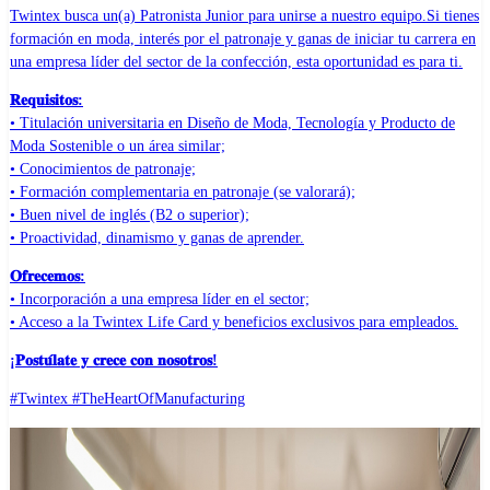
Twintex busca un(a) Patronista Junior para unirse a nuestro equipo.Si tienes
formación en moda, interés por el patronaje y ganas de iniciar tu carrera en
una empresa líder del sector de la confección, esta oportunidad es para ti.
𝐑𝐞𝐪𝐮𝐢𝐬𝐢𝐭𝐨𝐬:
• Titulación universitaria en Diseño de Moda, Tecnología y Producto de
Moda Sostenible o un área similar;
• Conocimientos de patronaje;
• Formación complementaria en patronaje (se valorará);
• Buen nivel de inglés (B2 o superior);
• Proactividad, dinamismo y ganas de aprender.
𝐎𝐟𝐫𝐞𝐜𝐞𝐦𝐨𝐬:
• Incorporación a una empresa líder en el sector;
• Acceso a la Twintex Life Card y beneficios exclusivos para empleados.
¡𝐏𝐨𝐬𝐭𝐮́𝐥𝐚𝐭𝐞 𝐲 𝐜𝐫𝐞𝐜𝐞 𝐜𝐨𝐧 𝐧𝐨𝐬𝐨𝐭𝐫𝐨𝐬!
#Twintex #TheHeartOfManufacturing