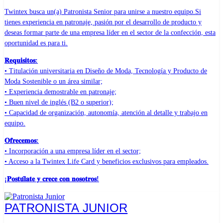
Twintex busca un(a) Patronista Senior para unirse a nuestro equipo.
Si
tienes experiencia en patronaje, pasión por el desarrollo de producto y
deseas formar parte de una empresa líder en el sector de la confección, esta
oportunidad es para ti.
𝐑𝐞𝐪𝐮𝐢𝐬𝐢𝐭𝐨𝐬:
• Titulación universitaria en Diseño de Moda, Tecnología y Producto de
Moda Sostenible o un área similar;
• Experiencia demostrable en patronaje;
• Buen nivel de inglés (B2 o superior);
• Capacidad de organización, autonomía, atención al detalle y trabajo en
equipo.
𝐎𝐟𝐫𝐞𝐜𝐞𝐦𝐨𝐬:
• Incorporación a una empresa líder en el sector;
• Acceso a la Twintex Life Card y beneficios exclusivos para empleados.
¡𝐏𝐨𝐬𝐭𝐮́𝐥𝐚𝐭𝐞 𝐲 𝐜𝐫𝐞𝐜𝐞 𝐜𝐨𝐧 𝐧𝐨𝐬𝐨𝐭𝐫𝐨𝐬!
PATRONISTA JUNIOR