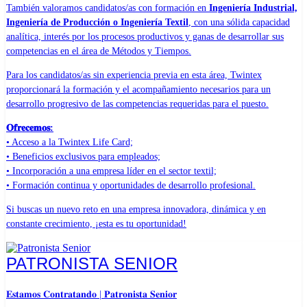
También valoramos candidatos/as con formación en
Ingeniería Industrial,
Ingeniería de Producción o Ingeniería Textil
, con una sólida capacidad
analítica, interés por los procesos productivos y ganas de desarrollar sus
competencias en el área de Métodos y Tiempos.
Para los candidatos/as sin experiencia previa en esta área, Twintex
proporcionará la formación y el acompañamiento necesarios para un
desarrollo progresivo de las competencias requeridas para el puesto.
𝐎𝐟𝐫𝐞𝐜𝐞𝐦𝐨𝐬:
• Acceso a la Twintex Life Card;
• Beneficios exclusivos para empleados;
• Incorporación a una empresa líder en el sector textil;
• Formación continua y oportunidades de desarrollo profesional.
Si buscas un nuevo reto en una empresa innovadora, dinámica y en
constante crecimiento, ¡esta es tu oportunidad!
PATRONISTA SENIOR
𝐄𝐬𝐭𝐚𝐦𝐨𝐬 𝐂𝐨𝐧𝐭𝐫𝐚𝐭𝐚𝐧𝐝𝐨 | 𝐏𝐚𝐭𝐫𝐨𝐧𝐢𝐬𝐭𝐚 𝐒𝐞𝐧𝐢𝐨𝐫