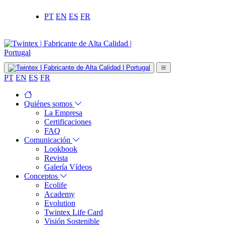
PT
EN
ES
FR
PT
EN
ES
FR
Quiénes somos
La Empresa
Certificaciones
FAQ
Comunicación
Lookbook
Revista
Galería Vídeos
Conceptos
Ecolife
Academy
Evolution
Twintex Life Card
Visión Sostenible