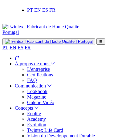
PT
EN
ES
FR
PT
EN
ES
FR
À propos de nous
L'entreprise
Certifications
FAQ
Communication
Lookbook
Magazine
Galerie Vidéo
Concepts
Ecolife
Academy
Evolution
Twintex Life Card
Vision du Développement Durable