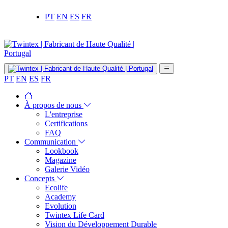
PT
EN
ES
FR
PT
EN
ES
FR
À propos de nous
L'entreprise
Certifications
FAQ
Communication
Lookbook
Magazine
Galerie Vidéo
Concepts
Ecolife
Academy
Evolution
Twintex Life Card
Vision du Développement Durable