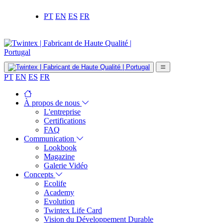
PT
EN
ES
FR
PT
EN
ES
FR
À propos de nous
L'entreprise
Certifications
FAQ
Communication
Lookbook
Magazine
Galerie Vidéo
Concepts
Ecolife
Academy
Evolution
Twintex Life Card
Vision du Développement Durable