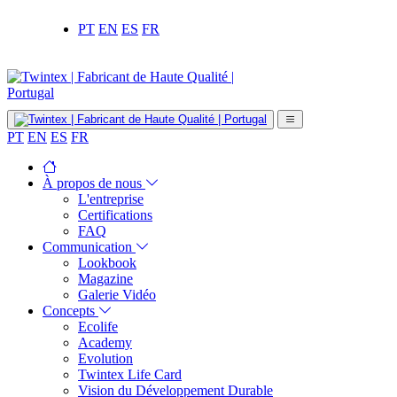
PT
EN
ES
FR
PT
EN
ES
FR
À propos de nous
L'entreprise
Certifications
FAQ
Communication
Lookbook
Magazine
Galerie Vidéo
Concepts
Ecolife
Academy
Evolution
Twintex Life Card
Vision du Développement Durable