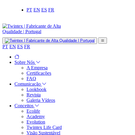
PT
EN
ES
FR
PT
EN
ES
FR
Sobre Nós
A Empresa
Certificações
FAQ
Comunicação
Lookbook
Revista
Galeria Vídeos
Conceitos
Ecolife
Academy
Evolution
Twintex Life Card
Visão Sustentável